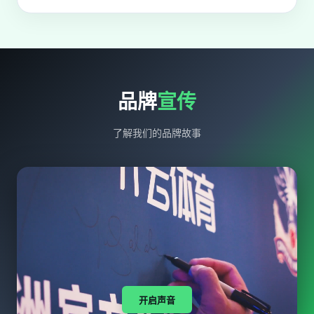
品牌
宣传
了解我们的品牌故事
开启声音