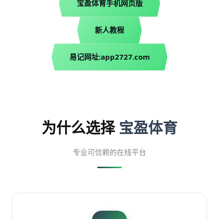
宝盈体育手机网页版
新人教程
易记网址:app2727.com
为什么选择
宝盈体育
专业可信赖的在线平台