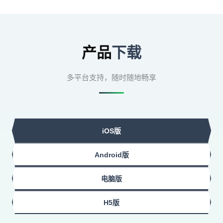
产品
下载
多平台支持，随时随地畅享
iOS版
Android版
电脑版
H5版